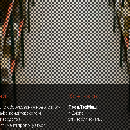
ии
Контакты
го оборудования нового и б/у.
ПродТехМаш
афе, кондитерского и
г. Днепр
изводства.
ул. Люблянская, 7
ртименті пропонується