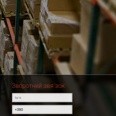
Зворотний звя'зок