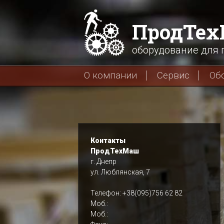
ПродТе
оборудование для
О компании
Сервис
Об
Контакты
ПродТехМаш
г. Днепр
ул. Люблянская, 7
Телефон: +38(095)756 62 82
Моб.:
Моб.: