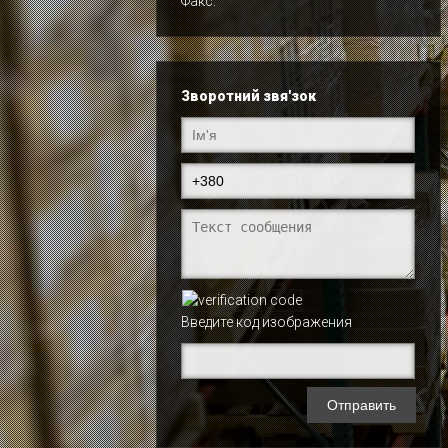
Факс:
Зворотний звя'зок
Введите код изображения