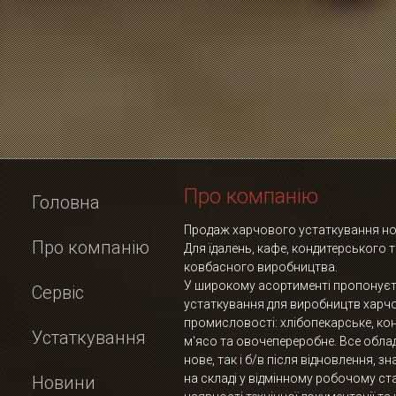
Про компанію
Головна
Продаж харчового устаткування нов
Про компанію
Для їдалень, кафе, кондитерського 
ковбасного виробництва.
У широкому асортименті пропонує
Сервіс
устаткування для виробництв харч
промисловості: хлібопекарське, ко
Устаткування
м'ясо та овочепереробне. Все обла
нове, так і б/в після відновлення, з
на складі у відмінному робочому ста
Новини