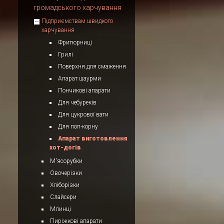
громадського харчування
Підприємствам швидкого
харчування
Фритюрниці
Грилі
Поверхня для смаження
Апарат шаурми
Пончикові апарати
Для чебуреків
Для цукрової вати
Для поп-корну
Апарат виготовлення
хот-догів
М'ясорубки
Овочерізки
Хліборізки
Слайсери
Млинці
Пиріжкові апарати