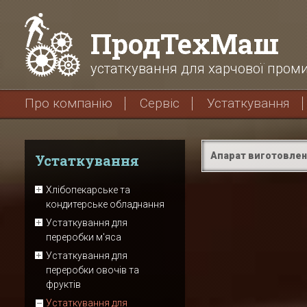
ПродТехМаш
устаткування для харчової проми
Про компанію
Сервіс
Устаткування
Апарат виготовлен
Устаткування
Хлібопекарське та
кондитерське обладнання
Устаткування для
переробки м'яса
Устаткування для
переробки овочів та
фруктів
Устаткування для