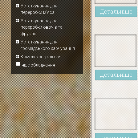
Устаткування для
Детальніше
переробки м'яса
Устаткування для
переробки овочів та
фруктів
Устаткування для
громадського харчування
Комплексні рішення
Інше обладнання
Детальніше
Детальніше