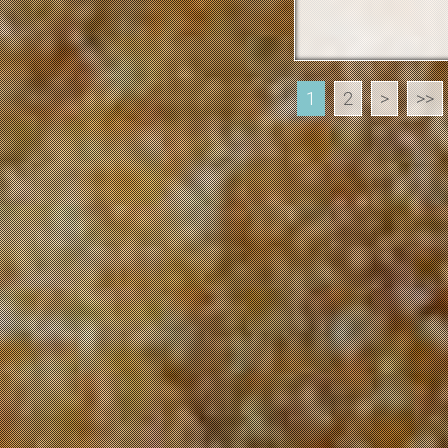
1
2
>
>>