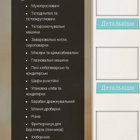
Мукопросіювачі
Тістоділителі та
тістоокруглювачі
Детальніше
Тісторозкочувальні
машини
Заварювальні котли,
сироповарки
Міксери та кремозбивальні
Глазювальні машини
Печі хлібопекарські та
кондитерські
Шафи розстійні
Детальніше
Упаковка хліба та
кондитерки
Барабан дражжувальний
Млини дробарки
Різне
Фритюрниця для
Берлінерів (пончиків)
Хліборізки