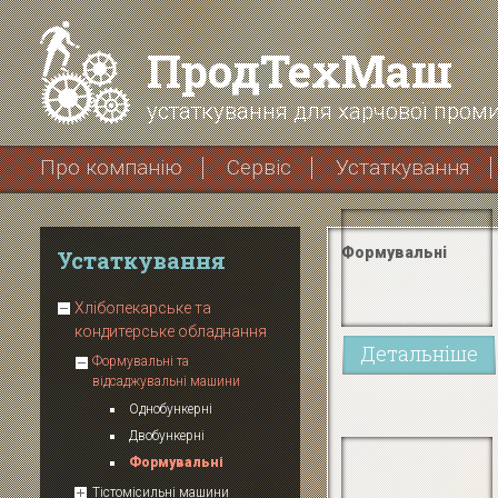
ПродТехМаш
устаткування для харчової проми
Про компанію
Сервіс
Устаткування
Формувальні
Устаткування
Хлібопекарське та
кондитерське обладнання
Детальніше
Формувальні та
відсаджувальні машини
Однобункерні
Двобункерні
Формувальні
Тістомісильні машини