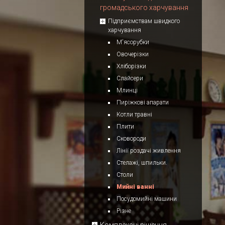
громадського харчування
Підприємствам швидкого
харчування
М'ясорубки
Овочерізки
Хліборізки
Слайсери
Млинці
Пиріжкові апарати
Котли травні
Плити
Сковороди
Лінії роздачі живлення
Стелажі, шпильки.
Столи
Мийні ванні
Посудомийні машини
Різне