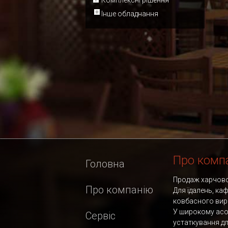
Комплексні рішення
Інше обладнання
Про комп
Головна
Продаж харчовог
Про компанію
Для їдалень, ка
ковбасного вир
У широкому асо
Сервіс
устаткування д