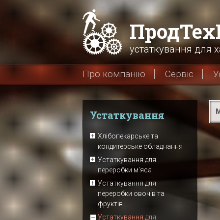
ПродТе
устаткування для х
Про компанію
Сервіс
У
М
Устаткування
Хлібопекарське та
кондитерське обладнання
Устаткування для
переробки м'яса
Устаткування для
переробки овочів та
фруктів
Устаткування для