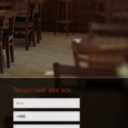
Зворотний звя'зок