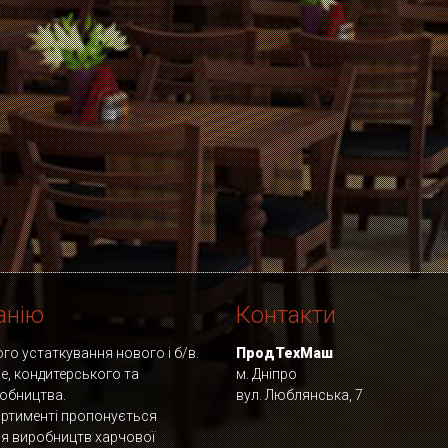
анію
Контакти
о устаткування нового і б/в.
ПродТехМаш
фе, кондитерського та
м. Дніпро
обництва.
вул. Люблянська, 7
ртименті пропонується
ля виробництв харчової