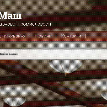
хМаш
арчової промисловості
статкування
Новини
Контакти
ийні ванні