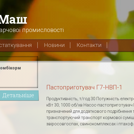
хМаш
арчової промисловості
статкування
Новини
Контакти
омбікорм
Пастоприготувач Г7-НВП-1
Детальніше
Продуктивність, т/год 30 Потужність електр
кВт 30; 1000 об/хв Насос-пастоприготувач
призначений для додаткового подрібнення т
транспортуючий транспорт кормової суміші
звіросовгоспах, свинокомплексах і птахоф.