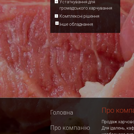
Устаткування для
громадського харчування
Комплексні рішення
Інше обладнання
Про комп
Головна
Продаж харчовог
Про компанію
Для їдалень, ка