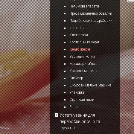
Пельмові апарати
Преса механічної обвалки
Подрібнювачі та дробарки
Ін'єктори
Кліпсатори
Коптильні камери
Комбікорм
Варильні котли
Масажери м'яса
Котлетні машини
Слайсер
Шкурознімальна машина
Упаковка
Стрічкові пили
Різне
Устаткування для
переробки овочів та
фруктів