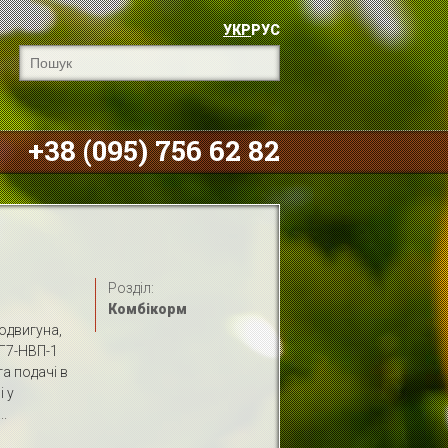
УКР
РУС
+38 (095) 756 62 82
Розділ:
Комбікорм
одвигуна,
 Г7-НВП-1
а подачі в
 у
..