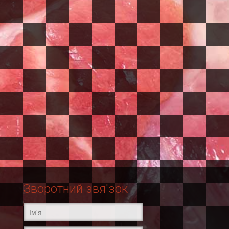
Зворотний звя'зок