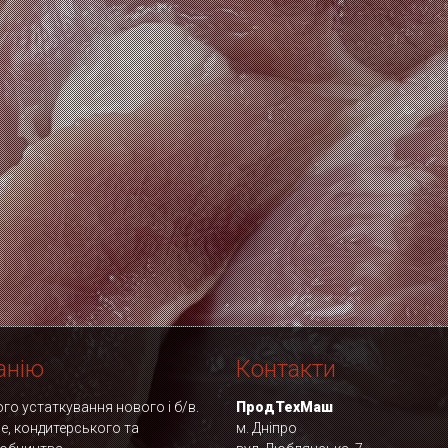
анію
Контакти
о устаткування нового і б/в.
ПродТехМаш
фе, кондитерського та
м. Дніпро