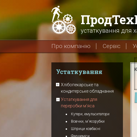
ПродТе
устаткування для х
Про компанію
Сервіс
У
К
Устаткування
Хлібопекарське та
кондитерське обладнання
Устаткування для
переробки м'яса
Кутери, емульситатори
Вовчки, м'ясорубки
Шприци ковбасні
Фаршеміси