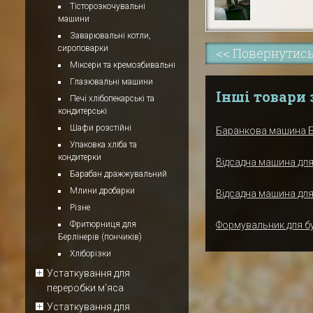
Тісторозкочувальні
машини
Заварювальні котли,
сироповарки
<< Повернутись
Міксери та кремозбивальні
Глазювальні машини
Інші товари з
Печі хлібопекарські та
кондитерські
Шафи розстійні
Баранкова машина Б
Упаковка хліба та
кондитерки
Відсадна машина для
Барабан дражжувальний
Млини дробарки
Відсадна машина дл
Різне
Формувальник для б
Фритюрниця для
Берлінерів (пончиків)
Хліборізки
Устаткування для
переробки м'яса
Устаткування для