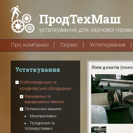
ПродТехМаш
устаткування для харчової проми
Про компанію
Сервіс
Устаткування
Лінія донатів (понч
Устаткування
Хлібопекарське та
кондитерське обладнання
Формувальні та
відсаджувальні машини
Тістомісильні машини
Мукопросіювачі
Тістоділителі та
тістоокруглювачі