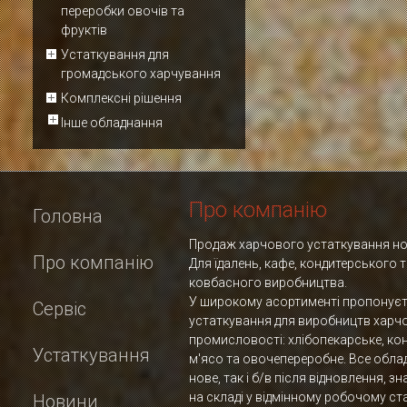
переробки овочів та
фруктів
Устаткування для
громадського харчування
Комплексні рішення
Інше обладнання
Про компанію
Головна
Продаж харчового устаткування нов
Про компанію
Для їдалень, кафе, кондитерського 
ковбасного виробництва.
У широкому асортименті пропонує
Сервіс
устаткування для виробництв харч
промисловості: хлібопекарське, ко
Устаткування
м'ясо та овочепереробне. Все обла
нове, так і б/в після відновлення, з
на складі у відмінному робочому ста
Новини