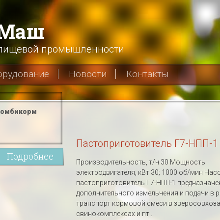
хМаш
 пищевой промышленности
орудование
Новости
Контакты
Комбикорм
Пастоприготовитель Г7-НПП-1
Подробнее
Производительность, т/ч 30 Мощность
электродвигателя, кВт 30; 1000 об/мин Нас
пастоприготовитель Г7-НПП-1 предназначе
дополнительного измельчения и подачи в 
транспорт кормовой смеси в зверосовхоза
свинокомплексах и пт...