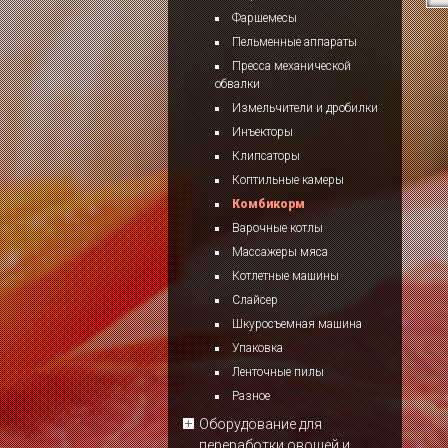
Фаршемесы
Пельменные аппараты
Пресса механической
обвалки
Измельчители и дробилки
Инъекторы
Клипсаторы
Коптильные камеры
Комбикорм
Варочные котлы
Массажеры мяса
Котлетные машины
Слайсер
Шкуросъемная машина
Упаковка
Ленточные пилы
Разное
Оборудование для
переработки овощей и