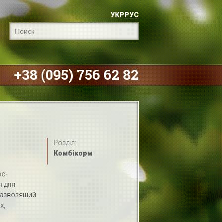
УКР
РУС
+38 (095) 756 62 82
Розділ:
Комбікорм
ос-
н для
развозящий
х,