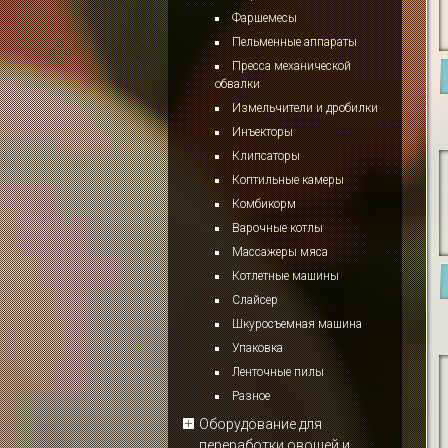
Фаршемесы
Пельменные аппараты
Пресса механической
обвалки
Измельчители и дробилки
Инъекторы
Клипсаторы
Коптильные камеры
Комбикорм
Варочные котлы
Массажеры мяса
Котлетные машины
Слайсер
Шкуросъемная машина
Упаковка
Ленточные пилы
Разное
Оборудование для
переработки овощей и