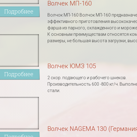
Волчек МП-160
Подробнее
Волчок МП-160 Волчок МП-160 предназначе
эффективного приготовления высококаче
фарша из парного, охлажденного и мороже
К основным преимуществам относятся ко
размеры, не большая высота загрузки, высок
Волчек ЮМЗ 105
Подробнее
2 скор. подающего и рабочего шнеков.
Производительность 600 -800 кг/ч. Выполне
стали.
Волчек NAGEMA 130 (Германи
Подробнее