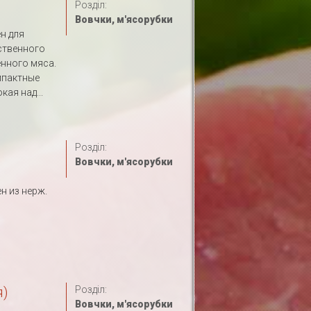
Розділ:
Вовчки, м'ясорубки
н для
ственного
нного мяса.
мпактные
ая над...
Розділ:
Вовчки, м'ясорубки
н из нерж.
я)
Розділ:
Вовчки, м'ясорубки