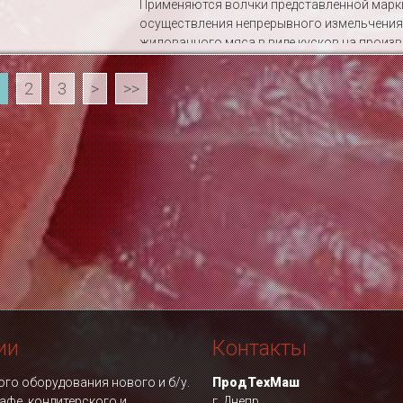
Применяются волчки представленной марк
осуществления непрерывного измельчения
жилованного мяса в виде кусков на произв.
2
3
>
>>
ии
Контакты
го оборудования нового и б/у.
ПродТехМаш
афе, кондитерского и
г. Днепр