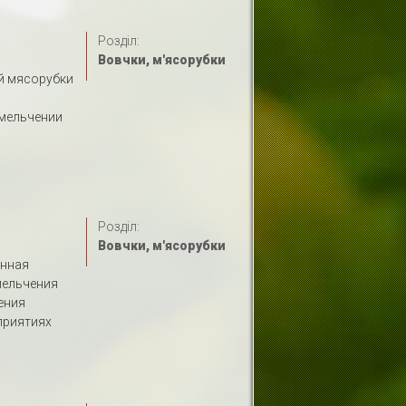
Розділ:
Вовчки, м'ясорубки
й мясорубки
мельчении
Розділ:
Вовчки, м'ясорубки
енная
мельчения
ения
приятиях