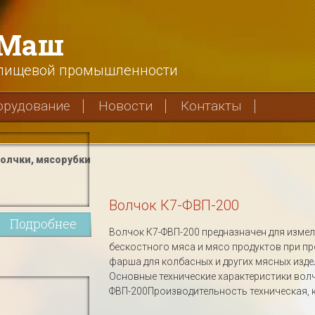
хМаш
 пищевой промышленности
орудование
Новости
Контакты
олчки, мясорубки
Волчок К7-ФВП-200
Подробнее
Волчок К7-ФВП-200 предназначен для изме
бескостного мяса и мясо продуктов при п
фарша для колбасных и других мясных изде
Основные технические характеристики волч
ФВП-200Производительность техническая, кг