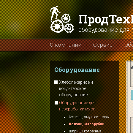
ПродТе
оборудование для
О компании
Сервис
Об
В
Оборудование
Хлебопекарное и
кондитерское
оборудование
Оборудование для
переработки мяса
Куттеры, эмульситаторы
Волчки, мясорубки
Шприцы колбасные