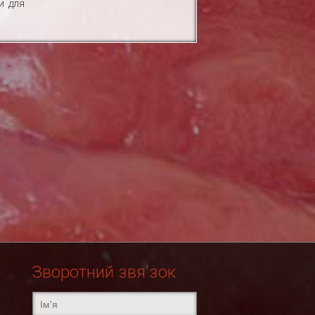
и для
..
Зворотний звя'зок