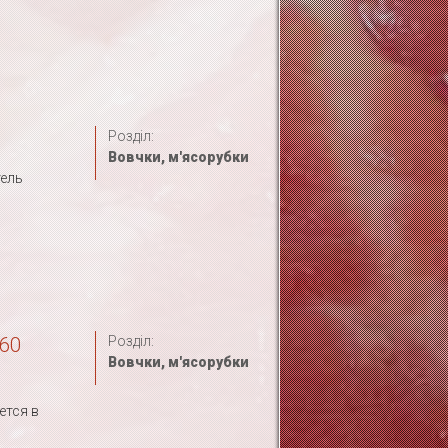
Розділ:
Вовчки, м'ясорубки
тель
160
Розділ:
Вовчки, м'ясорубки
ется в