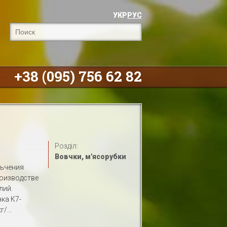
УКР
РУС
+38 (095) 756 62 82
Розділ:
Вовчки, м'ясорубки
льчения
роизводстве
лий.
ка К7-
/...