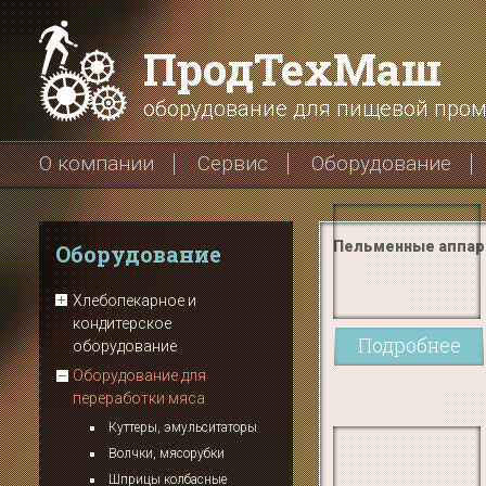
ПродТехМаш
оборудование для пищевой про
О компании
Сервис
Оборудование
Пельменные аппа
Оборудование
Хлебопекарное и
кондитерское
Подробнее
оборудование
Оборудование для
переработки мяса
Куттеры, эмульситаторы
Волчки, мясорубки
Шприцы колбасные