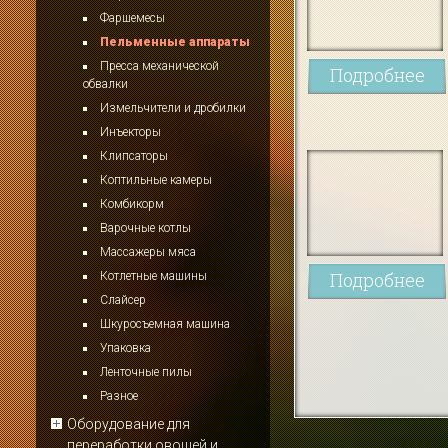
Фаршемесы
Пельменные аппараты
Пресса механической
Подробнее
обвалки
Измельчители и дробилки
Инъекторы
Клипсаторы
Коптильные камеры
Комбикорм
Варочные котлы
Массажеры мяса
Подробнее
Котлетные машины
Слайсер
Шкуросъемная машина
Упаковка
Ленточные пилы
Разное
Оборудование для
переработки овощей и