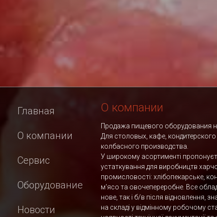
О компании
Главная
Продажа пищевого оборудования но
О компании
Для столовых, кафе, кондитерского
колбасного производства.
У широкому асортименті пропонує
Сервис
устаткування для виробництв харч
промисловості: хлібопекарське, ко
Оборудование
м'ясо та овочепереробне. Все обла
нове, так і б/в після відновлення, з
на складі у відмінному робочому ста
Новости