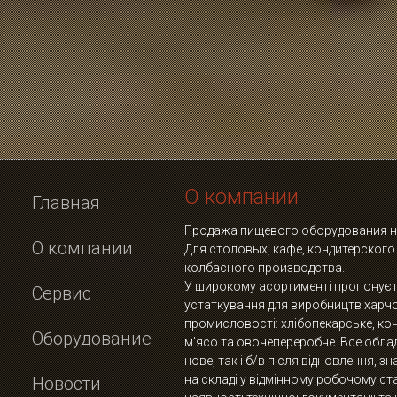
О компании
Главная
Продажа пищевого оборудования но
О компании
Для столовых, кафе, кондитерского
колбасного производства.
У широкому асортименті пропонує
Сервис
устаткування для виробництв харч
промисловості: хлібопекарське, ко
Оборудование
м'ясо та овочепереробне. Все обла
нове, так і б/в після відновлення, з
на складі у відмінному робочому ста
Новости