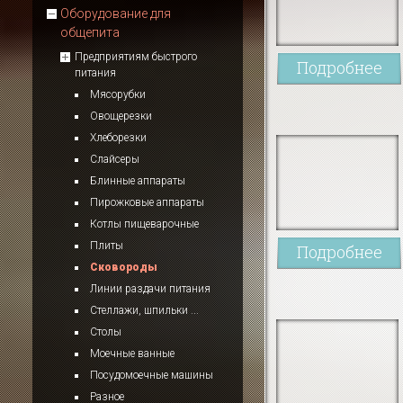
Оборудование для
общепита
Предприятиям быстрого
Подробнее
питания
Мясорубки
Овощерезки
Хлеборезки
Слайсеры
Блинные аппараты
Пирожковые аппараты
Котлы пищеварочные
Плиты
Подробнее
Сковороды
Линии раздачи питания
Стеллажи, шпильки ...
Столы
Моечные ванные
Посудомоечные машины
Разное