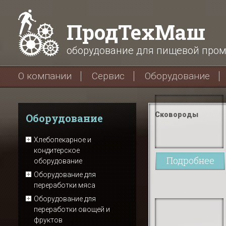
ПродТехМаш
оборудование для пищевой про
О компании
Сервис
Оборудование
Сковороды
Оборудование
Хлебопекарное и
кондитерское
Подробнее
оборудование
Оборудование для
переработки мяса
Оборудование для
переработки овощей и
фруктов